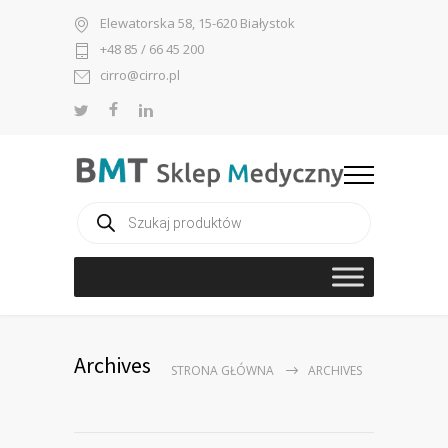
Elewatorska 58, 15-620 Białystok
+48 85 / 66 45 200
cirro@cirro.pl
Wyszukiwarka
produktów
Archives
STRONA GŁÓWNA
ARCHIVES