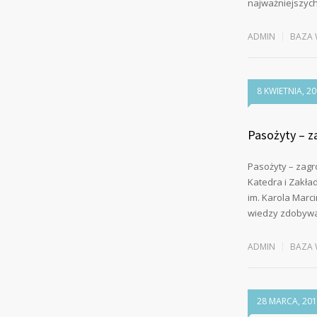
najważniejszyc
ADMIN
BAZA 
8 KWIETNIA, 2
Pasożyty – z
Pasożyty – zag
Katedra i Zakład
im. Karola Marc
wiedzy zdobywan
ADMIN
BAZA 
28 MARCA, 20