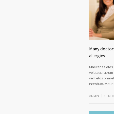
Many doctors
allergies
Maecenas etos si
volutpat rutrum
velit etos phare
interdum. Mauris
ADMIN
GENER