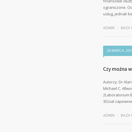
finansowe służby
ograniczone. Od 
usług, jednak b
ADMIN
BAZA 
26 MARCA, 20
Czy można wy
Autorzy: Dr Alan
Michael C. Allwo
2Laboratorium Bi
3Dział zapewnie
ADMIN
BAZA 