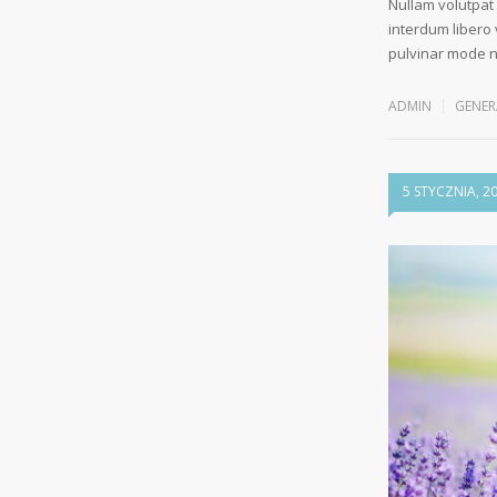
Nullam volutpat
interdum libero 
pulvinar mode 
ADMIN
GENER
5 STYCZNIA, 2