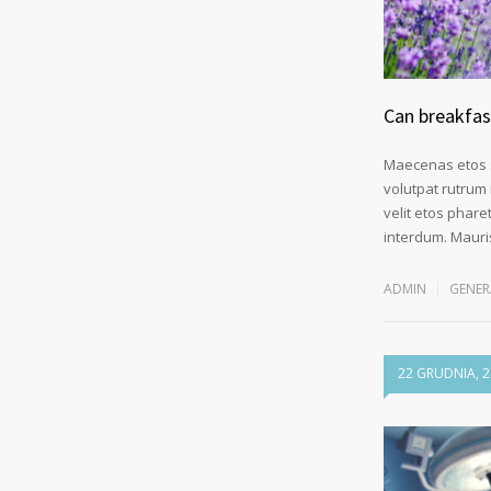
Can breakfast
Maecenas etos si
volutpat rutrum
velit etos phare
interdum. Mauris
ADMIN
GENER
22 GRUDNIA, 