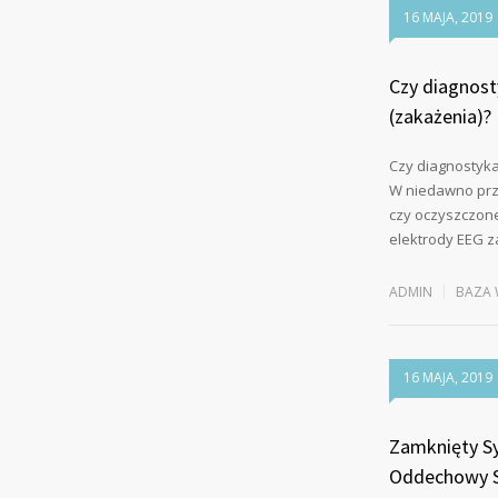
16 MAJA, 2019
Czy diagnost
(zakażenia)?
Czy diagnostyka
W niedawno pr
czy oczyszczon
elektrody EEG z
ADMIN
BAZA 
16 MAJA, 2019
Zamknięty Sy
Oddechowy S