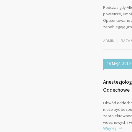
Podczas gdy Alt
powietrze, umożl
Opatentowane z
zapobiegają gr
ADMIN
BAZA 
16 MAJA, 2019
Anestezjolog
Oddechowe
Obwód oddechow
może być bezpie
zaprojektowane 
wdechowych i w
Więcej