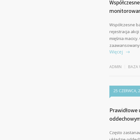
Współczesne 
monitorowan
Współczesne bad
rejestracja akc
mięśnia macicy
zaawansowanych
Więcej
ADMIN
BAZA 
25 CZERWCA, 
Prawidłowe 
oddechowym 
Często zastanaw
układzie oddech