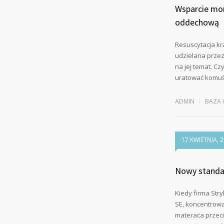
Wsparcie mon
oddechową
Resuscytacja k
udzielana prze
na jej temat. C
uratować komuś
ADMIN
BAZA 
17 KWIETNIA, 
Nowy standa
Kiedy firma Str
SE, koncentrowa
materaca przeci