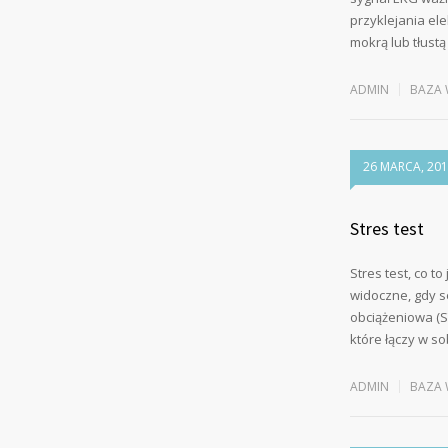
przyklejania el
mokrą lub tłust
ADMIN
BAZA 
26 MARCA, 20
Stres test
Stres test, co t
widoczne, gdy s
obciążeniowa (S
które łączy w s
ADMIN
BAZA 