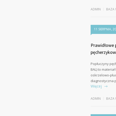
ADMIN
BAZA 
11 SIERPNIA, 2
Prawidłowe p
pęcherzykowy
Popłuczyny pęch
BAL) to materiał
oskrzelowo-płuc
diagnostyczna 
Więcej
ADMIN
BAZA 