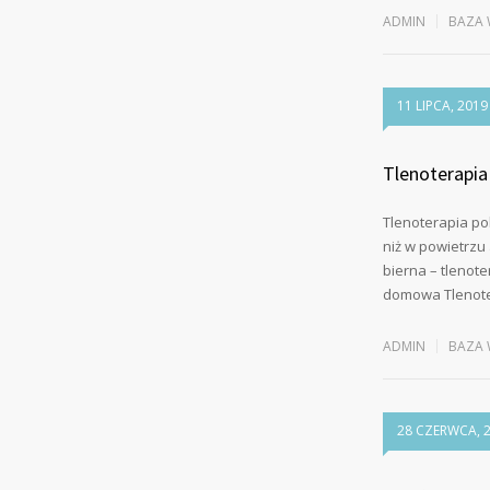
ADMIN
BAZA 
11 LIPCA, 2019
Tlenoterapia
Tlenoterapia po
niż w powietrzu
bierna – tlenot
domowa Tlenot
ADMIN
BAZA 
28 CZERWCA, 