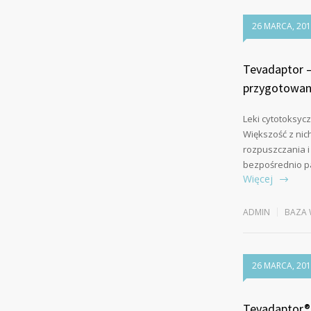
26 MARCA, 20
Tevadaptor 
przygotowani
Leki cytotoksycz
Większość z nic
rozpuszczania i
bezpośrednio pa
Więcej
ADMIN
BAZA 
26 MARCA, 20
Tevadaptor®