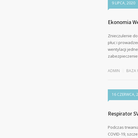
9 LIPCA, 2020
Ekonomia We
Znieczulenie do
płuc i prowadze
wentylacji jedne
zabezpieczenie
ADMIN
BAZA 
16 CZERWCA, 
Respirator S
Podczas trwani
COVID-19, szcze