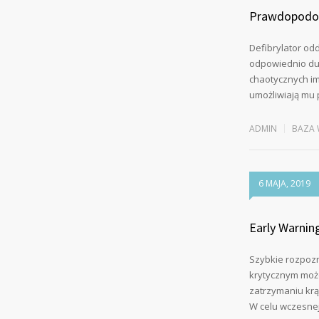
Prawdopodobn
Defibrylator od
odpowiednio duże
chaotycznych im
umożliwiają mu 
ADMIN
BAZA 
6 MAJA, 2019
Early Warnin
Szybkie rozpozn
krytycznym może
zatrzymaniu krą
W celu wczesnej