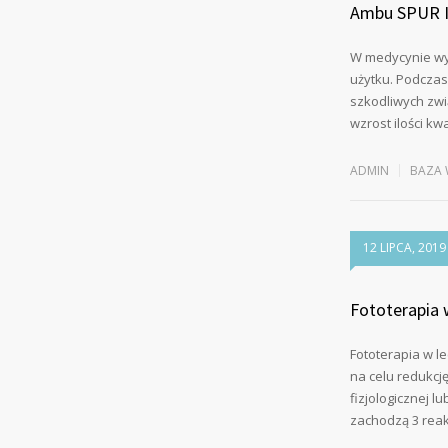
Ambu SPUR II
W medycynie wy
użytku. Podczas
szkodliwych zwi
wzrost ilości k
ADMIN
BAZA 
12 LIPCA, 2019
Fototerapia 
Fototerapia w l
na celu redukcję
fizjologicznej l
zachodzą 3 reak