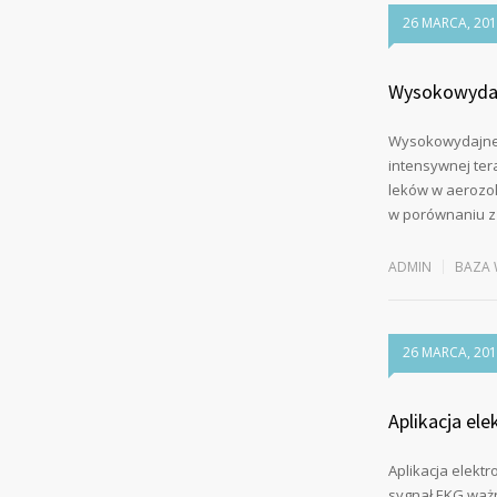
26 MARCA, 20
Wysokowydaj
Wysokowydajne 
intensywnej ter
leków w aerozol
w porównaniu z
ADMIN
BAZA 
26 MARCA, 20
Aplikacja el
Aplikacja elek
sygnał EKG ważn