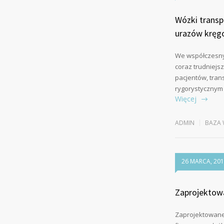
Wózki transp
urazów kręg
We współczesny
coraz trudniejsz
pacjentów, trans
rygorystycznym
Więcej
ADMIN
BAZA 
26 MARCA, 20
Zaprojektowa
Zaprojektowane 