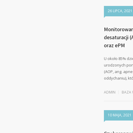
26 LIPCA, 2021
Monitorowani
desaturacji 
oraz ePM
U około 85% dzi
urodzonych poni
(AOP, ang. apne
oddychaniu), kt
ADMIN
BAZA 
10 MAJA, 2021