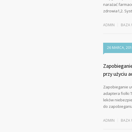
narażać farmace
zdrowia1,2. Sy
ADMIN
BAZA 
26 MARCA, 20
Zapobieganie
przy użyciu a
Zapobieganie u
adaptera fiolki
leków niebezpi
do zapobiegani
ADMIN
BAZA 