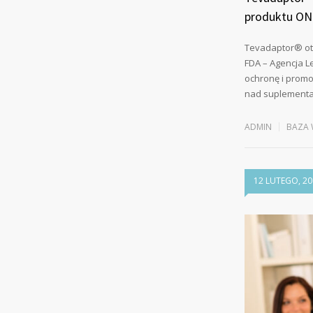
produktu O
Tevadaptor® ot
FDA – Agencja L
ochronę i promo
nad suplementam
ADMIN
BAZA 
12 LUTEGO, 20