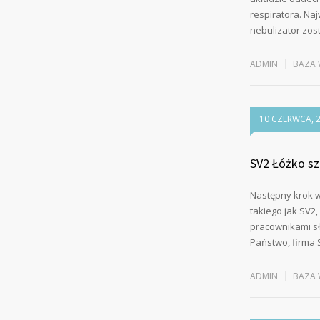
respiratora. Na
nebulizator zo
ADMIN
BAZA 
10 CZERWCA, 
SV2 Łóżko sz
Następny krok w
takiego jak SV2
pracownikami sł
Państwo, firma 
ADMIN
BAZA 