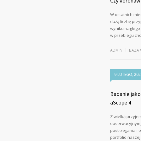
Czy koronaw
W ostatnich mie
dużą liczbę prz
wyniku nagłego
w przebiegu ch
ADMIN
BAZA 
9 LUTEGO, 202
Badanie jak
aScope 4
Z wielką przyje
obserwacyjnym,
postrzegania i 
portfolio nasze