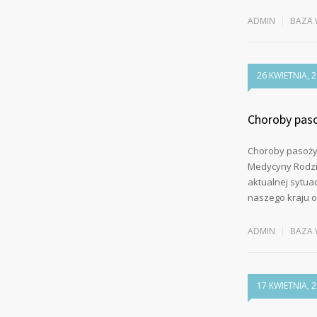
ADMIN
BAZA 
26 KWIETNIA, 
Choroby pas
Choroby pasoży
Medycyny Rodzin
aktualnej sytuac
naszego kraju o
ADMIN
BAZA 
17 KWIETNIA, 