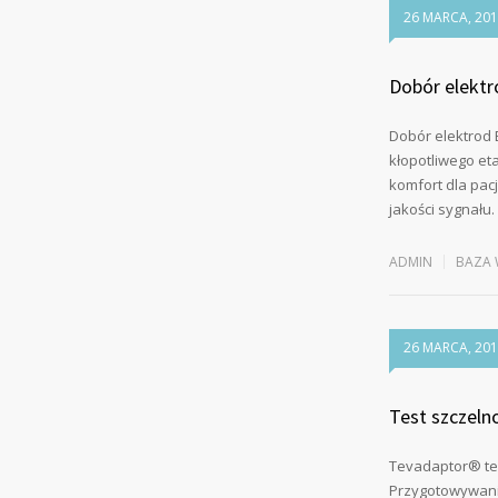
26 MARCA, 20
Dobór elekt
Dobór elektrod 
kłopotliwego e
komfort dla pac
jakości sygnału
ADMIN
BAZA 
26 MARCA, 20
Test szczel
Tevadaptor® te
Przygotowywanie