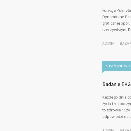
Funkcja PulmoSi
Dynamiczne Płuc
graficznej opór
rzeczywistym. Dz
ADMIN
BAZA 
9 PAźDZIERNIK
Badanie EKG 
Każdego dnia co
życia i rozpocz
to zdrowie? Cz
odpowiedzi na 
ADMIN
BAZA 