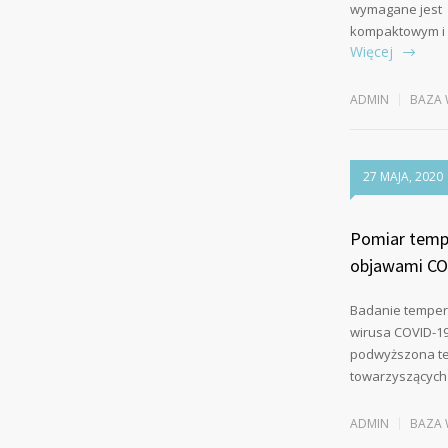
wymagane jest 
kompaktowym i
Więcej
ADMIN
BAZA 
27 MAJA, 2020
Pomiar tempe
objawami CO
Badanie tempera
wirusa COVID-19
podwyższona tem
towarzyszących
ADMIN
BAZA 