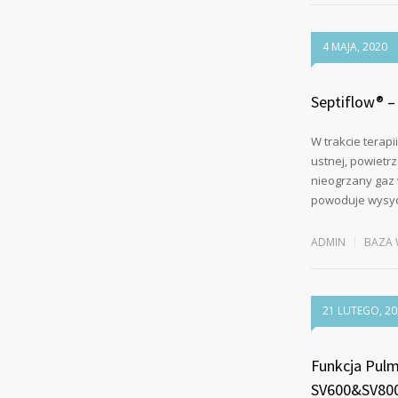
4 MAJA, 2020
Septiflow® –
W trakcie terap
ustnej, powietrz
nieogrzany gaz 
powoduje wysyc
ADMIN
BAZA 
21 LUTEGO, 20
Funkcja Pulm
SV600&SV80