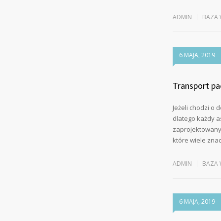
ADMIN
BAZA 
6 MAJA, 2019
Transport pa
Jeżeli chodzi o 
dlatego każdy a
zaprojektowany 
które wiele zna
ADMIN
BAZA 
6 MAJA, 2019