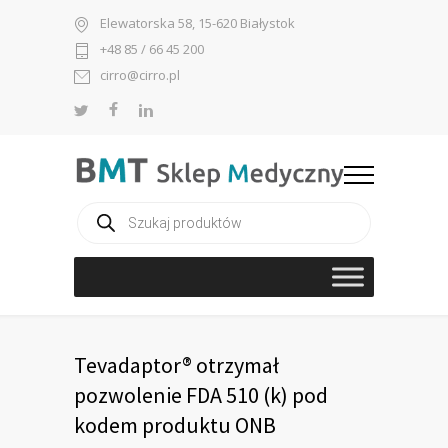
Elewatorska 58, 15-620 Białystok
+48 85 / 66 45 200
cirro@cirro.pl
Wyszukiwarka
produktów
Tevadaptor® otrzymał
pozwolenie FDA 510 (k) pod
kodem produktu ONB