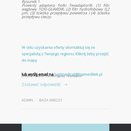
Rysunek 1.
Przekrój adaptera fiolki Tevadaptor®. (1) filtr
węglowy TOXI-GUARD®, (2) filtr hydrofobowy 0,2
μm, (3) ścieżka przepływu powietrza i (4) ścieżka
przepływu cieczy.
W celu uzyskania oferty skontaktuj się ze
specjalistą z Twojego regionu. Kliknij żeby przejść
do mapy
lub wyślij email na
bmtmedical@biameditek.pl
Źródło: materiał marketingowy Tevadaptor.
Zostawić odpowiedź
ADMIN
BAZA WIEDZY