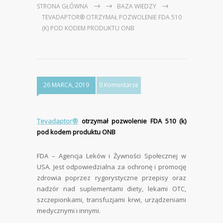
STRONA GŁÓWNA
BAZA WIEDZY
TEVADAPTOR® OTRZYMAŁ POZWOLENIE FDA 510
(K) POD KODEM PRODUKTU ONB
26 MARCA, 2019
0 Komentarze
Tevadaptor®
otrzymał pozwolenie FDA 510 (k)
pod kodem produktu ONB
FDA – Agencja Leków i Żywności Społecznej w
USA. Jest odpowiedzialna za ochronę i promocję
zdrowia poprzez rygorystyczne przepisy oraz
nadzór nad suplementami diety, lekami OTC,
szczepionkami, transfuzjami krwi, urządzeniami
medycznymi i innymi.