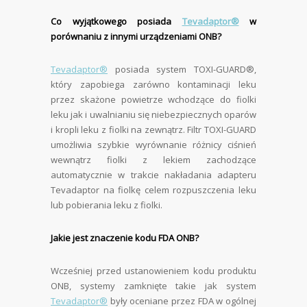
Co wyjątkowego posiada
Tevadaptor®
w
porównaniu z innymi urządzeniami ONB?
Tevadaptor®
posiada system TOXI-GUARD®,
który zapobiega zarówno kontaminacji leku
przez skażone powietrze wchodzące do fiolki
leku jak i uwalnianiu się niebezpiecznych oparów
i kropli leku z fiolki na zewnątrz. Filtr TOXI-GUARD
umożliwia szybkie wyrównanie różnicy ciśnień
wewnątrz fiolki z lekiem zachodzące
automatycznie w trakcie nakładania adapteru
Tevadaptor na fiolkę celem rozpuszczenia leku
lub pobierania leku z fiolki.
Jakie jest znaczenie kodu FDA ONB?
Wcześniej przed ustanowieniem kodu produktu
ONB, systemy zamknięte takie jak system
Tevadaptor®
były oceniane przez FDA w ogólnej