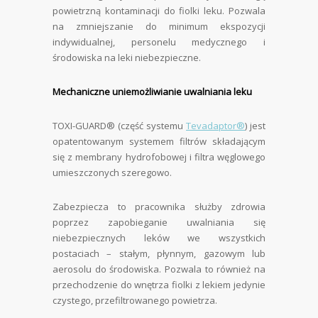
powietrzną kontaminacji do fiolki leku. Pozwala
na zmniejszanie do minimum ekspozycji
indywidualnej, personelu medycznego i
środowiska na leki niebezpieczne.
Mechaniczne uniemożliwianie uwalniania leku
TOXI-GUARD® (część systemu
Tevadaptor®
) jest
opatentowanym systemem filtrów składającym
się z membrany hydrofobowej i filtra węglowego
umieszczonych szeregowo.
Zabezpiecza to pracownika służby zdrowia
poprzez zapobieganie uwalniania się
niebezpiecznych leków we wszystkich
postaciach – stałym, płynnym, gazowym lub
aerosolu do środowiska. Pozwala to również na
przechodzenie do wnętrza fiolki z lekiem jedynie
czystego, przefiltrowanego powietrza.