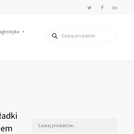
agnostyka
Wyszukiwarka
produktów
ładki
kiem