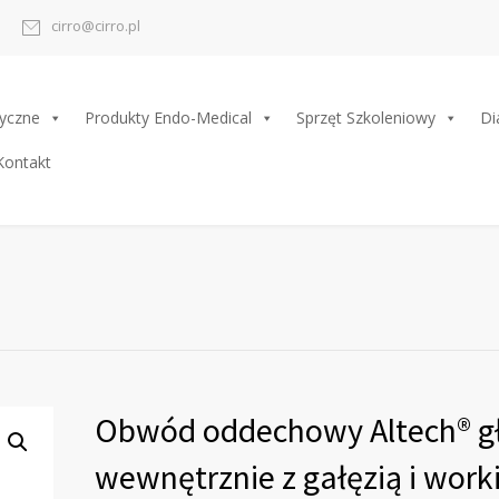
cirro@cirro.pl
yczne
Produkty Endo-Medical
Sprzęt Szkoleniowy
Di
Kontakt
Obwód oddechowy Altech® g
wewnętrznie z gałęzią i wor