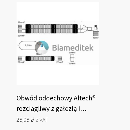
Obwód oddechowy Altech®
rozciągliwy z gałęzią i
workiem dla dorosłych
28,08
zł
z VAT