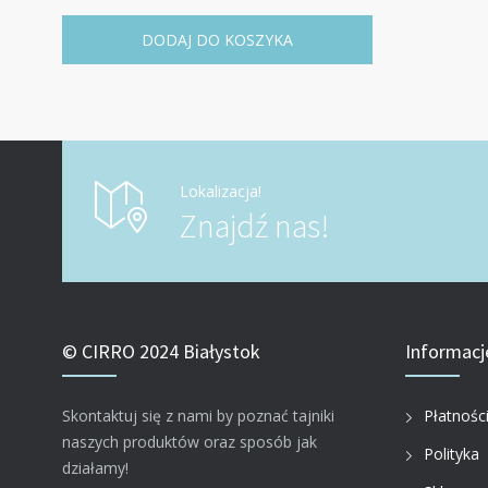
DODAJ DO KOSZYKA
Lokalizacja!
Znajdź nas!
© CIRRO 2024 Białystok
Informacj
Skontaktuj się z nami by poznać tajniki
Płatnośc
naszych produktów oraz sposób jak
Polityka
działamy!