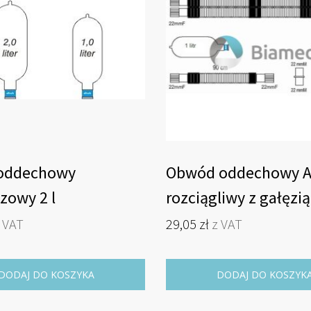
oddechowy
Obwód oddechowy A
zowy 2 l
rozciągliwy z gałęzią
workiem 1 litr pedia
 VAT
29,05
zł
z VAT
DODAJ DO KOSZYKA
DODAJ DO KOSZYK