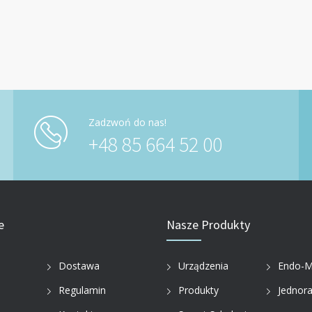
Zadzwoń do nas!
+48 85 664 52 00
e
Nasze Produkty
i
Dostawa
Urządzenia
Endo-M
Regulamin
Produkty
Jednor