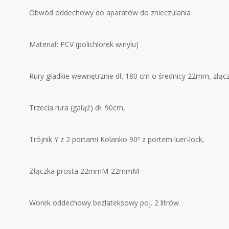
Obwód oddechowy do aparatów do znieczulania
Materiał: PCV (polichlorek winylu)
Rury gładkie wewnętrznie dł. 180 cm o średnicy 22mm, złąc
Trzecia rura (gałąź) dł. 90cm,
Trójnik Y z 2 portami Kolanko 90º z portem luer-lock,
Złączka prosta 22mmM-22mmM
Worek oddechowy bezlateksowy poj. 2 litrów