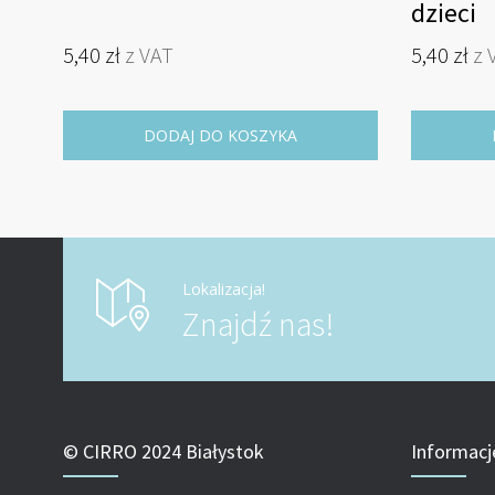
dzieci
5,40
zł
z VAT
5,40
zł
z 
DODAJ DO KOSZYKA
Lokalizacja!
Znajdź nas!
© CIRRO 2024 Białystok
Informacj