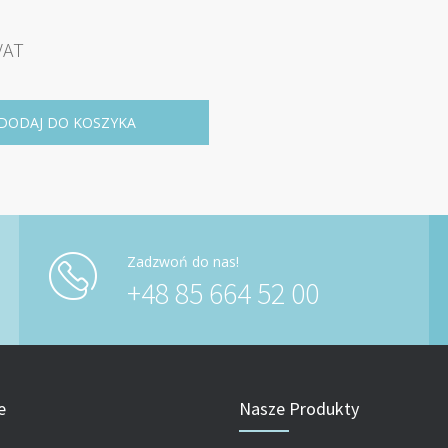
VAT
DODAJ DO KOSZYKA
Zadzwoń do nas!
+48 85 664 52 00
e
Nasze Produkty