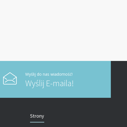
Wyślij do nas wiadomość!
Wyślij E-maila!
Strony