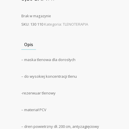
Brak w magazynie
SKU:
130 110
Kategoria:
TLENOTERAPIA
Opis
– maska tlenowa dla dorosłych
– do wysokiej koncentracji tlenu
-rezerwuar tlenowy
– materiał PCV
– dren powietrzny dł. 200 cm, antyzagięciowy