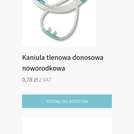
Kaniula tlenowa donosowa
noworodkowa
0,78
zł
z VAT
DODAJ DO KOSZYKA