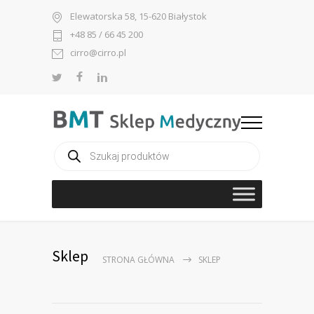
Elewatorska 58, 15-620 Białystok
+48 85 / 66 45 200
cirro@cirro.pl
Wyszukiwarka
produktów
Sklep
STRONA GŁÓWNA
SKLEP