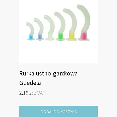
Rurka ustno-gardłowa
Guedela
2,16
zł
z VAT
Ten
produkt
ma
wiele
DODAJ DO KOSZYKA
wariantów.
Opcje