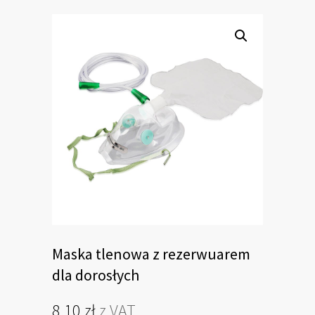
Maska tlenowa z rezerwuarem
dla dorosłych
8,10
zł
z VAT