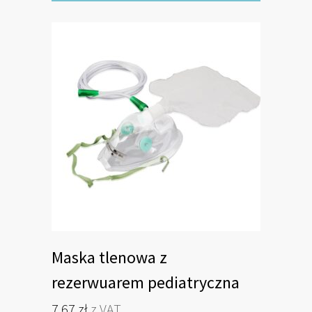
można
wybrać
na
stronie
produktu
Maska tlenowa z
rezerwuarem pediatryczna
7,67
zł
z VAT