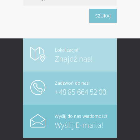
SZUKAJ
Lokalizacja!
Znajdź nas!
Zadzwoń do nas!
+48 85 664 52 00
Wyślij do nas wiadomość!
Wyślij E-maila!