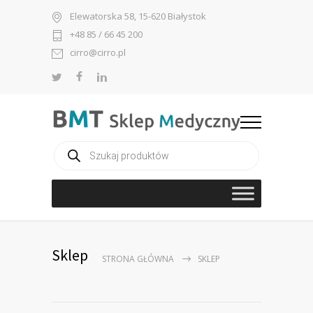
Elewatorska 58, 15-620 Białystok
+48 85 / 66 45 200
cirro@cirro.pl
Wyszukiwarka
produktów
Sklep
STRONA GŁÓWNA
SKLEP